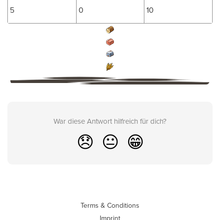
5
0
10
War diese Antwort hilfreich für dich?
😞
😐
😁
Terms & Conditions
Imprint