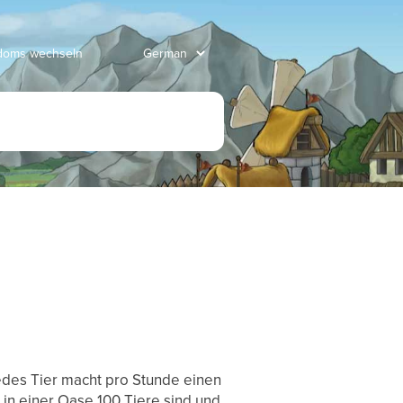
gdoms wechseln
edes Tier macht pro Stunde einen
 in einer Oase 100 Tiere sind und