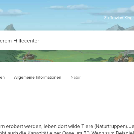
Zu Travian Kin
ten
Allgemeine Informationen
Natur
n erobert werden, leben dort wilde Tiere (Naturtruppen). J
höht auch die Kapazität einer Oase um 50. Wenn zum Beispiel