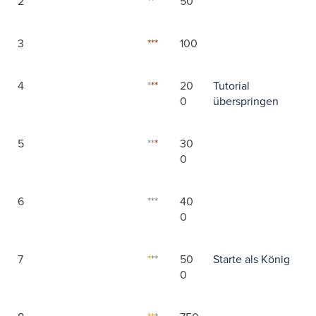
2
**
50
3
***
100
4
*
**
20
Tutorial
0
überspringen
5
**
*
30
0
6
***
40
0
7
*
**
50
Starte als König
0