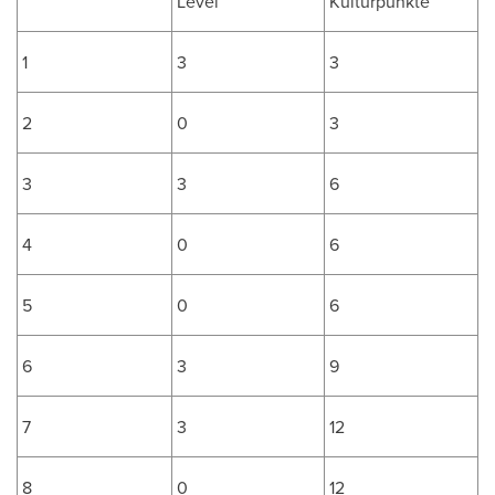
Level
Kulturpunkte
1
3
3
2
0
3
3
3
6
4
0
6
5
0
6
6
3
9
7
3
12
8
0
12