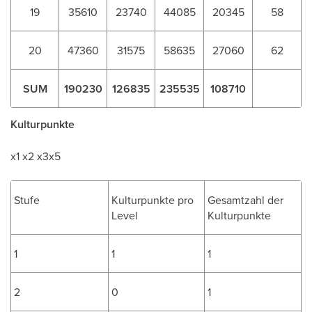
19
35610
23740
44085
20345
58
20
47360
31575
58635
27060
62
SUM
190230
126835
235535
108710
Kulturpunkte
x1 x2 x3x5
Stufe
Kulturpunkte pro
Gesamtzahl der
Level
Kulturpunkte
1
1
1
2
0
1