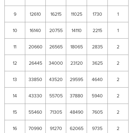
9
12610
16215
11025
1730
1
10
16140
20755
14110
2215
1
11
20660
26565
18065
2835
2
12
26445
34000
23120
3625
2
13
33850
43520
29595
4640
2
14
43330
55705
37880
5940
2
15
55460
71305
48490
7605
2
16
70990
91270
62065
9735
2