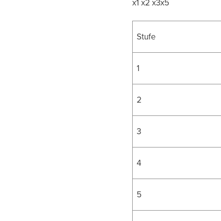
x1 x2 x3x5
Stufe
1
2
3
4
5