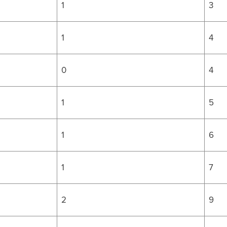
1
3
1
4
0
4
1
5
1
6
1
7
2
9