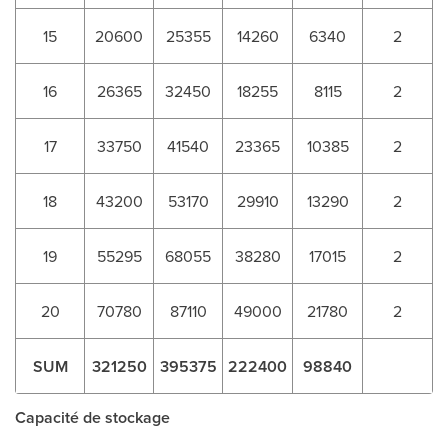
15
20600
25355
14260
6340
2
16
26365
32450
18255
8115
2
17
33750
41540
23365
10385
2
18
43200
53170
29910
13290
2
19
55295
68055
38280
17015
2
20
70780
87110
49000
21780
2
SUM
321250
395375
222400
98840
Capacité de stockage