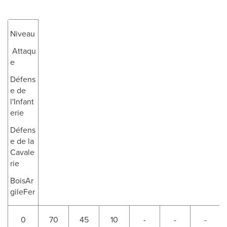
Niveau
Attaqu
e
Défens
e de
l'Infant
erie
Défens
e de la
Cavale
rie
BoisAr
gileFer
0
70
45
10
-
-
-