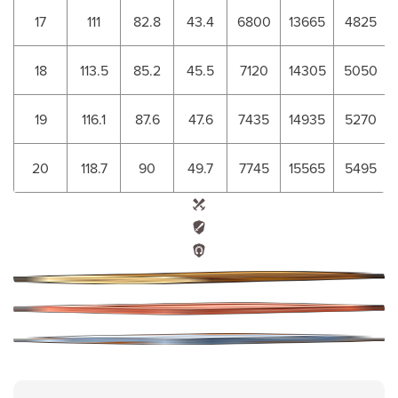
17
111
82.8
43.4
6800
13665
4825
18
113.5
85.2
45.5
7120
14305
5050
19
116.1
87.6
47.6
7435
14935
5270
20
118.7
90
49.7
7745
15565
5495