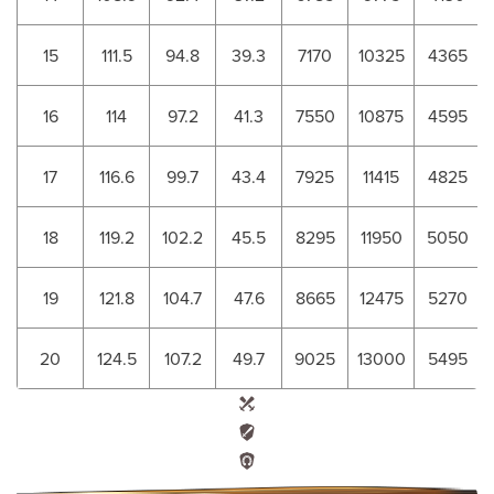
15
111.5
94.8
39.3
7170
10325
4365
16
114
97.2
41.3
7550
10875
4595
17
116.6
99.7
43.4
7925
11415
4825
18
119.2
102.2
45.5
8295
11950
5050
19
121.8
104.7
47.6
8665
12475
5270
20
124.5
107.2
49.7
9025
13000
5495