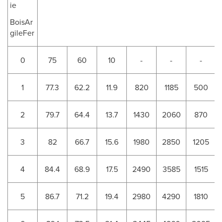
ie
BoisAr
gileFer
0
75
60
10
-
-
-
1
77.3
62.2
11.9
820
1185
500
2
79.7
64.4
13.7
1430
2060
870
3
82
66.7
15.6
1980
2850
1205
4
84.4
68.9
17.5
2490
3585
1515
5
86.7
71.2
19.4
2980
4290
1810