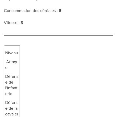
Consommation des céréales :
6
Vitesse :
3
Niveau
Attaqu
e
Défens
e de
l'infant
erie
Défens
e de la
cavaler