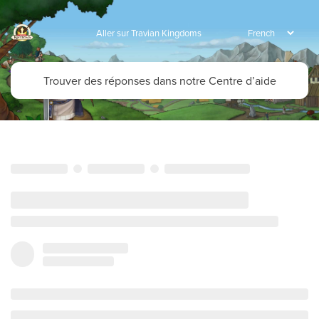
Aller sur Travian Kingdoms