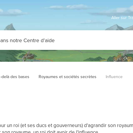
Aller sur T
-delà des bases
Royaumes et sociétés secrètes
Influence
ur un roi (et ses ducs et gouverneurs) d'agrandir son royaum
 son royaume, un roi doit avoir de l'influence.