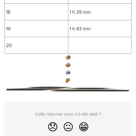
18
1 h 29 min
19
1 h 43 min
20
Cette réponse vous a-t-elle aidé ?
😞
😐
😁