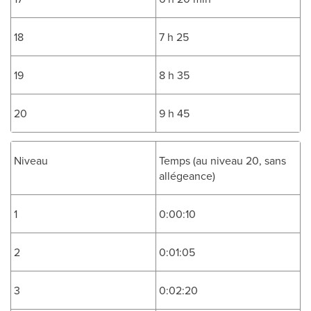
18
7 h 25
19
8 h 35
20
9 h 45
Niveau
Temps (au niveau 20, sans
allégeance)
1
0:00:10
2
0:01:05
3
0:02:20