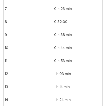
7
0 h 23 min
8
0:32:00
9
0 h 38 min
10
0 h 44 min
11
0 h 53 min
12
1 h 03 min
13
1 h 14 min
14
1 h 24 min