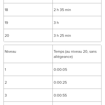
18
2 h 35 min
19
3 h
20
3 h 25 min
Niveau
Temps (au niveau 20, sans
allégeance)
1
0:00:05
2
0:00:25
3
0:00:55