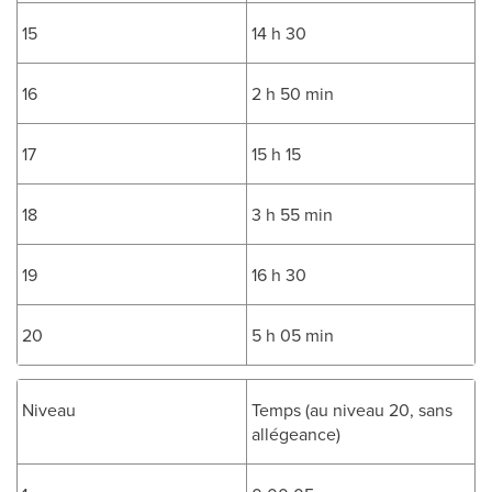
15
14 h 30
16
2 h 50 min
17
15 h 15
18
3 h 55 min
19
16 h 30
20
5 h 05 min
Niveau
Temps (au niveau 20, sans
allégeance)