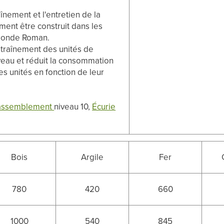
înement et l'entretien de la
ement être construit dans les
 monde Roman.
ntraînement des unités de
iveau et réduit la consommation
es unités en fonction de leur
rassemblement
niveau 10,
Écurie
Bois
Argile
Fer
780
420
660
1000
540
845