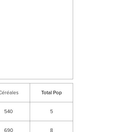
Céréales
Total Pop
540
5
690
8