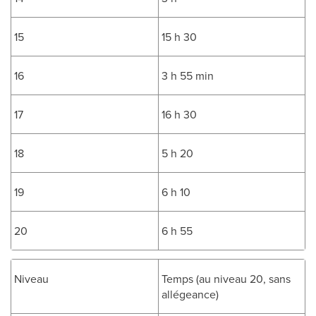
15
15 h 30
16
3 h 55 min
17
16 h 30
18
5 h 20
19
6 h 10
20
6 h 55
Niveau
Temps (au niveau 20, sans
allégeance)