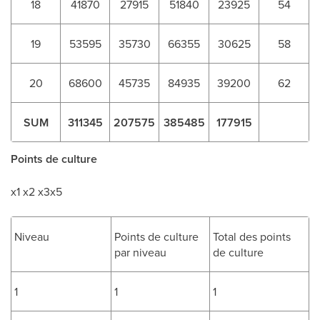
18
41870
27915
51840
23925
54
19
53595
35730
66355
30625
58
20
68600
45735
84935
39200
62
SUM
311345
207575
385485
177915
Points de culture
x1 x2 x3x5
Niveau
Points de culture
Total des points
par niveau
de culture
1
1
1