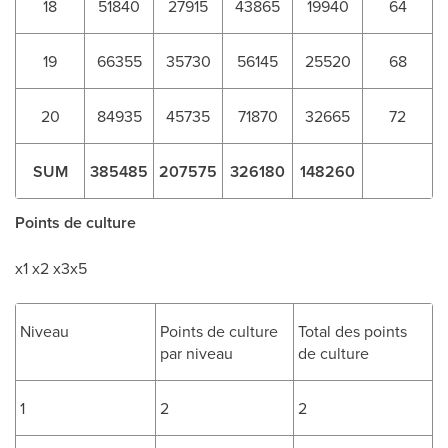
18
51840
27915
43865
19940
64
19
66355
35730
56145
25520
68
20
84935
45735
71870
32665
72
SUM
385485
207575
326180
148260
Points de culture
x1 x2 x3x5
Niveau
Points de culture
Total des points
par niveau
de culture
1
2
2