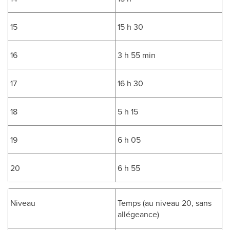
15
15 h 30
16
3 h 55 min
17
16 h 30
18
5 h 15
19
6 h 05
20
6 h 55
Niveau
Temps (au niveau 20, sans
allégeance)