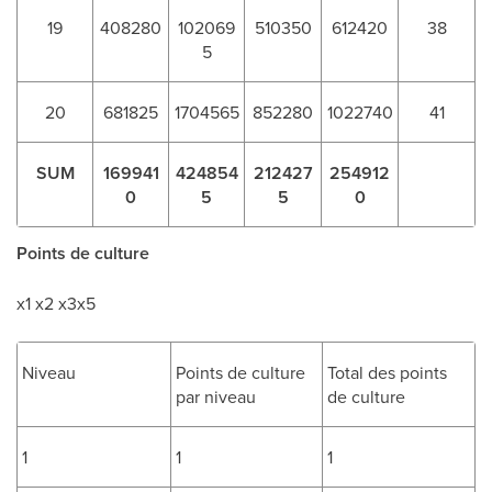
19
408280
102069
510350
612420
38
5
20
681825
1704565
852280
1022740
41
SUM
169941
424854
212427
254912
0
5
5
0
Points de culture
x1 x2 x3x5
Niveau
Points de culture
Total des points
par niveau
de culture
1
1
1