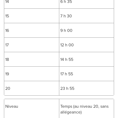
14
6 h 35
15
7 h 30
16
9 h 00
17
12 h 00
18
14 h 55
19
17 h 55
20
23 h 55
Niveau
Temps (au niveau 20, sans
allégeance)