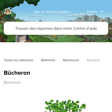
Aller sur Travian Kingdoms
Toutes les collections
Bâtiments
Ressources
Bûcheron
Bûcheron
Bûcheron