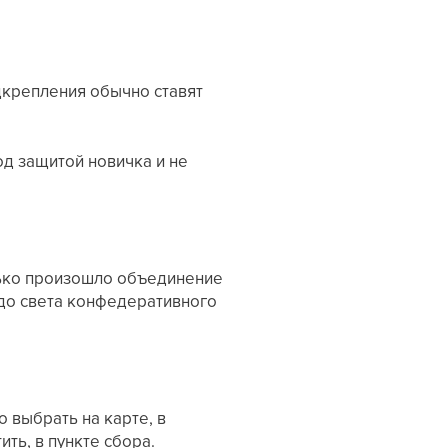
дкрепления обычно ставят
од защитой новичка и не
олько произошло объединение
удо света конфедеративного
 выбрать на карте, в
ть, в пункте сбора.