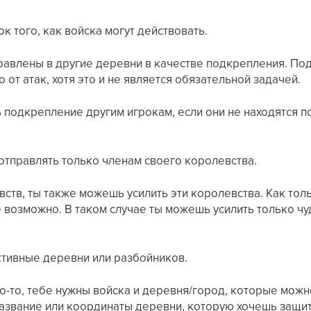
к того, как войска могут действовать.
правлены в другие деревни в качестве подкрепления. По
 от атак, хотя это и не является обязательной задачей.
подкрепление другим игрокам, если они не находятся п
тправлять только членам своего королевства.
вств, ты также можешь усилить эти королевства. Как т
е возможно. В таком случае ты можешь усилить только ч
ктивные деревни или разбойников.
-то, тебе нужны войска и деревня/город, которые можно
название или координаты деревни, которую хочешь защити