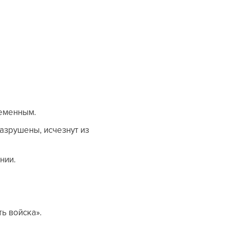
ременным.
азрушены, исчезнут из
нии.
ь войска».