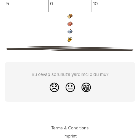
5
0
10
Bu cevap sorunuza yardımcı oldu mu?
😞
😐
😁
Terms & Conditions
Imprint