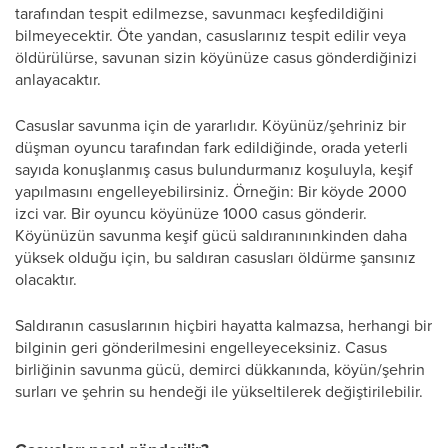
tarafından tespit edilmezse, savunmacı keşfedildiğini
bilmeyecektir. Öte yandan, casuslarınız tespit edilir veya
öldürülürse, savunan sizin köyünüze casus gönderdiğinizi
anlayacaktır.
Casuslar savunma için de yararlıdır. Köyünüz/şehriniz bir
düşman oyuncu tarafından fark edildiğinde, orada yeterli
sayıda konuşlanmış casus bulundurmanız koşuluyla, keşif
yapılmasını engelleyebilirsiniz. Örneğin: Bir köyde 2000
izci var. Bir oyuncu köyünüze 1000 casus gönderir.
Köyünüzün savunma keşif gücü saldıranınınkinden daha
yüksek olduğu için, bu saldıran casusları öldürme şansınız
olacaktır.
Saldıranın casuslarının hiçbiri hayatta kalmazsa, herhangi bir
bilginin geri gönderilmesini engelleyeceksiniz. Casus
birliğinin savunma gücü, demirci dükkanında, köyün/şehrin
surları ve şehrin su hendeği ile yükseltilerek değiştirilebilir.