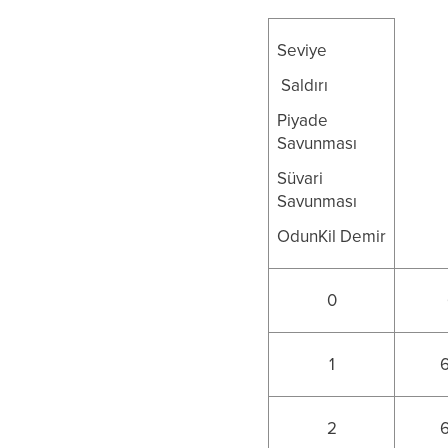
Seviye
Saldırı
Piyade
Savunması
Süvari
Savunması
OdunKil Demir
0
1
2