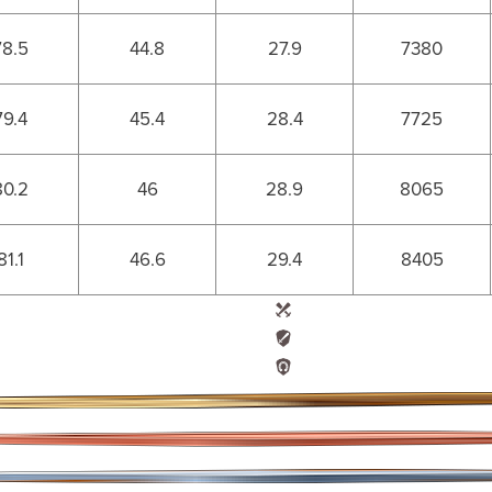
78.5
44.8
27.9
7380
79.4
45.4
28.4
7725
80.2
46
28.9
8065
81.1
46.6
29.4
8405