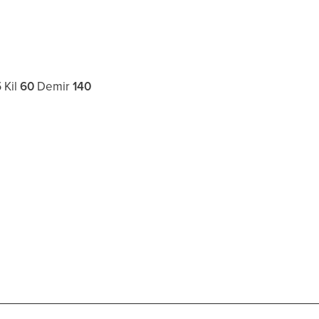
5
Kil
60
Demir
140