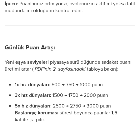
İpucu:
Puanlarınız artmıyorsa, avatarınızın aktif mi yoksa tatil
modunda mı olduğunu kontrol edin.
Günlük Puan Artışı
Yeni
eşya seviyeleri
piyasaya sürüldüğünde sadakat puanı
üretimi artar (
PDF'nin 2. sayfasındaki
tabloya bakın):
1x hız dünyaları:
500 → 750 → 1000 puan
3x hız dünyaları:
1500 → 1750 → 2000 puan
5x hız dünyaları:
2500 → 2750 → 3000 puan
Başlangıç koruması
süresi boyunca puanlar
1,5
kat
ile çarpılır.