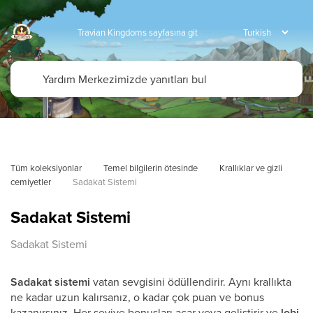
Travian Kingdoms sayfasına git
Tüm koleksiyonlar
Temel bilgilerin ötesinde
Krallıklar ve gizli 
cemiyetler
Sadakat Sistemi
Sadakat Sistemi
Sadakat Sistemi
Sadakat sistemi
vatan sevgisini ödüllendirir. Aynı krallıkta
ne kadar uzun kalırsanız, o kadar çok puan ve bonus
kazanırsınız. Her seviye bonusları açar veya geliştirir ve
lobi