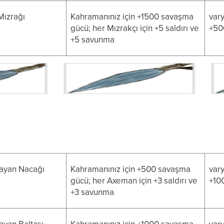
Mızrağı
Kahramanınız için +1500 savaşma
vary
gücü; her Mızrakçı için +5 saldırı ve
+50
+5 savunma
layan Nacağı
Kahramanınız için +500 savaşma
vary
gücü; her Axeman için +3 saldırı ve
+10
+3 savunma