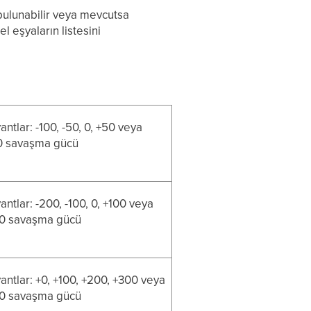
 bulunabilir veya mevcutsa
l eşyaların listesini
antlar: -100, -50, 0, +50 veya
0 savaşma gücü
antlar: -200, -100, 0, +100 veya
0 savaşma gücü
antlar: +0, +100, +200, +300 veya
0 savaşma gücü