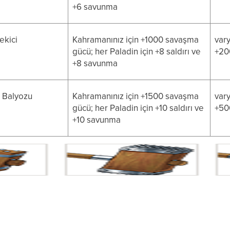
+6 savunma
ekici
Kahramanınız için +1000 savaşma
vary
gücü; her Paladin için +8 saldırı ve
+20
+8 savunma
n Balyozu
Kahramanınız için +1500 savaşma
vary
gücü; her Paladin için +10 saldırı ve
+50
+10 savunma