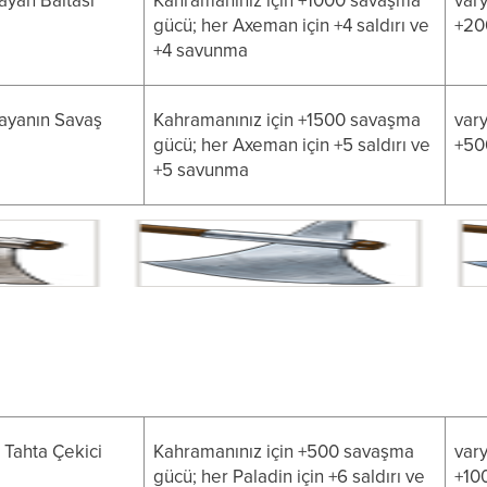
layan Baltası
Kahramanınız için +1000 savaşma
vary
gücü; her Axeman için +4 saldırı ve
+20
+4 savunma
layanın Savaş
Kahramanınız için +1500 savaşma
vary
gücü; her Axeman için +5 saldırı ve
+50
+5 savunma
n Tahta Çekici
Kahramanınız için +500 savaşma
vary
gücü; her Paladin için +6 saldırı ve
+10