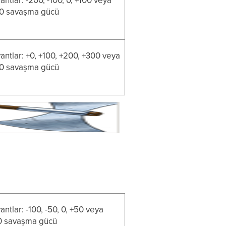
antlar: -200, -100, 0, +100 veya
0 savaşma gücü
antlar: +0, +100, +200, +300 veya
0 savaşma gücü
antlar: -100, -50, 0, +50 veya
0 savaşma gücü