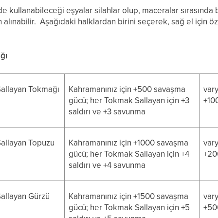
e kullanabileceği eşyalar silahlar olup, maceralar sırasında
lınabilir. Aşağıdaki halklardan birini seçerek, sağ el için öze
ğı
allayan Tokmağı
Kahramanınız için +500 savaşma
vary
gücü; her Tokmak Sallayan için +3
+10
saldırı ve +3 savunma
allayan Topuzu
Kahramanınız için +1000 savaşma
vary
gücü; her Tokmak Sallayan için +4
+20
saldırı ve +4 savunma
allayan Gürzü
Kahramanınız için +1500 savaşma
vary
gücü; her Tokmak Sallayan için +5
+50