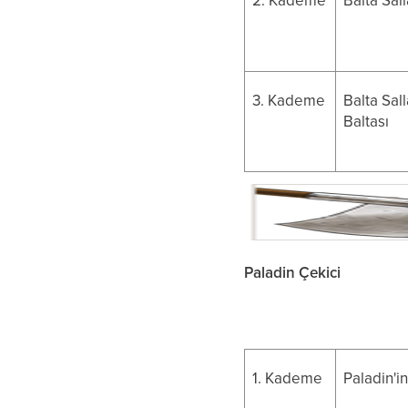
2. Kademe
Balta Sal
3. Kademe
Balta Sal
Baltası
Paladin Çekici
1. Kademe
Paladin'i