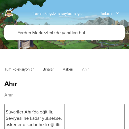
Travian Kingdoms sayfasına git
Tüm koleksiyonlar
Binalar
Askeri
Ahır
Ahır
Ahır
Süvariler Ahır'da eğitilir.
Seviyesi ne kadar yüksekse,
askerler o kadar hızlı eğitilir.