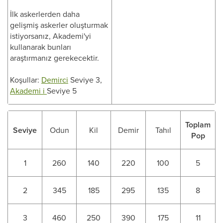
İlk askerlerden daha
gelişmiş askerler oluşturmak
istiyorsanız, Akademi'yi
kullanarak bunları
araştırmanız gerekecektir.
Koşullar:
Demirci
Seviye 3,
Akademi i
Seviye 5
Toplam
Seviye
Odun
Kil
Demir
Tahıl
Pop
1
260
140
220
100
5
2
345
185
295
135
8
3
460
250
390
175
11