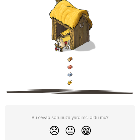
Bu cevap sorunuza yardımcı oldu mu?
😞
😐
😁