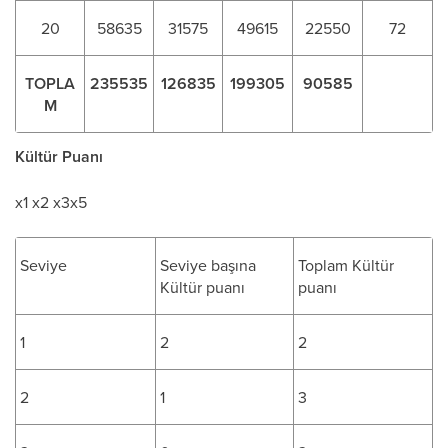
20
58635
31575
49615
22550
72
TOPLA
235535
126835
199305
90585
M
Kültür Puanı
x1 x2 x3x5
Seviye
Seviye başına
Toplam Kültür
Kültür puanı
puanı
1
2
2
2
1
3