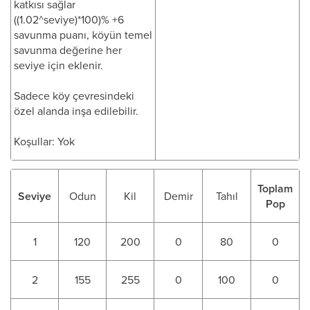
katkısı sağlar
((1.02^seviye)*100)% +6
savunma puanı, köyün temel
savunma değerine her
seviye için eklenir.
Sadece köy çevresindeki
özel alanda inşa edilebilir.
Koşullar: Yok
Toplam
Seviye
Odun
Kil
Demir
Tahıl
Pop
1
120
200
0
80
0
2
155
255
0
100
0