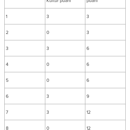
Kültür puanı
puanı
1
3
3
2
0
3
3
3
6
4
0
6
5
0
6
6
3
9
7
3
12
8
0
12