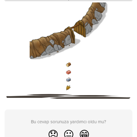
Bu cevap sorunuza yardımcı oldu mu?
😞
😐
😁