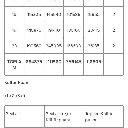
18
116305
149540
101685
15950
2
19
148875
191410
130160
20415
2
20
190560
245005
166600
26135
2
TOPLA
864875
1111980
756145
118605
M
Kültür Puanı
x1 x2 x3x5
Seviye
Seviye başına
Toplam Kültür
Kültür puanı
puanı