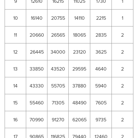
9
12610
16215
11025
1730
1
10
16140
20755
14110
2215
1
11
20660
26565
18065
2835
2
12
26445
34000
23120
3625
2
13
33850
43520
29595
4640
2
14
43330
55705
37880
5940
2
15
55460
71305
48490
7605
2
16
70990
91270
62065
9735
2
17
90865
116825
79440
12460
2