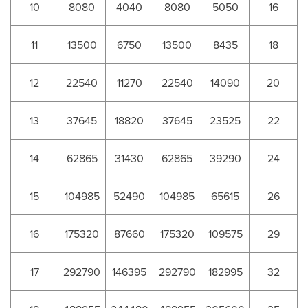
10
8080
4040
8080
5050
16
11
13500
6750
13500
8435
18
12
22540
11270
22540
14090
20
13
37645
18820
37645
23525
22
14
62865
31430
62865
39290
24
15
104985
52490
104985
65615
26
16
175320
87660
175320
109575
29
17
292790
146395
292790
182995
32