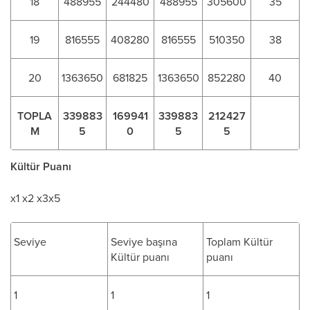
18
488955
244480
488955
305600
35
19
816555
408280
816555
510350
38
20
1363650
681825
1363650
852280
40
TOPLA
339883
169941
339883
212427
M
5
0
5
5
Kültür Puanı
x1 x2 x3x5
Seviye
Seviye başına
Toplam Kültür
Kültür puanı
puanı
1
1
1