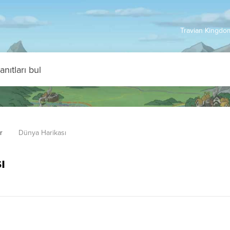
Travian Kingdom
r
Dünya Harikası
ı