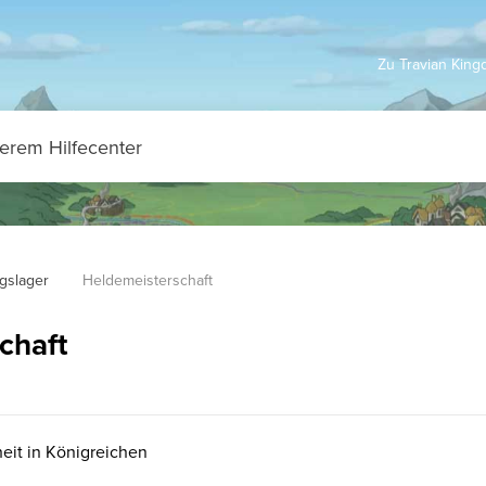
Zu Travian Kin
ngslager
Heldemeisterschaft
chaft
heit in Königreichen