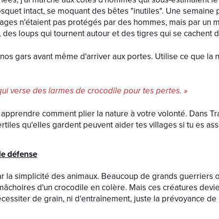
quet intact, se moquant des bêtes "inutiles". Une semaine pl
llages n'étaient pas protégés par des hommes, mais par un mu
des loups qui tournent autour et des tigres qui se cachent 
nos gars avant même d'arriver aux portes. Utilise ce que la n
qui verse des larmes de crocodile pour tes pertes. »
us apprendre comment plier la nature à votre volonté. Dans 
rtiles qu'elles gardent peuvent aider tes villages si tu es as
de défense
ar la simplicité des animaux. Beaucoup de grands guerriers o
mâchoires d'un crocodile en colère. Mais ces créatures dev
cessiter de grain, ni d'entraînement, juste la prévoyance de 