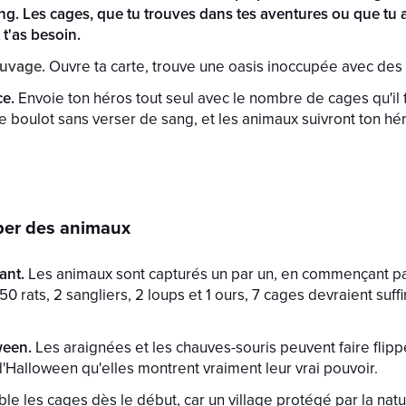
ng. Les cages, que tu trouves dans tes aventures ou que tu 
 t'as besoin.
auvage.
Ouvre ta carte, trouve une oasis inoccupée avec des 
e.
Envoie ton héros tout seul avec le nombre de cages qu'il 
le boulot sans verser de sang, et les animaux suivront ton hér
aper des animaux
ant.
Les animaux sont capturés un par un, en commençant par 
s 50 rats, 2 sangliers, 2 loups et 1 ours, 7 cages devraient suff
ween.
Les araignées et les chauves-souris peuvent faire flipp
d'Halloween qu'elles montrent vraiment leur vrai pouvoir.
e les cages dès le début, car un village protégé par la nature