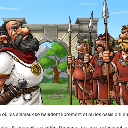
là où les animaux se baladent librement et où les oasis bril
ées, j'ai marché aux côtés d'hommes qui sous-estimaient le po