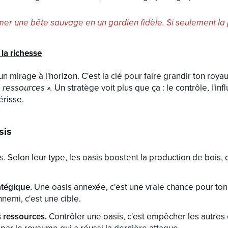
er une bête sauvage en un gardien fidèle. Si seulement la po
 la richesse
un mirage à l'horizon. C'est la clé pour faire grandir ton roya
e ressources ».
Un stratège voit plus que ça : le contrôle, l'inf
érisse.
sis
s.
Selon leur type, les oasis boostent la production de bois, d
atégique.
Une oasis annexée, c'est une vraie chance pour to
nemi, c'est une cible.
s ressources.
Contrôler une oasis, c'est empêcher les autres 
par le royaume qui a réussi la dernière attaque.