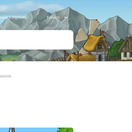
ravian Kingdoms
volonté